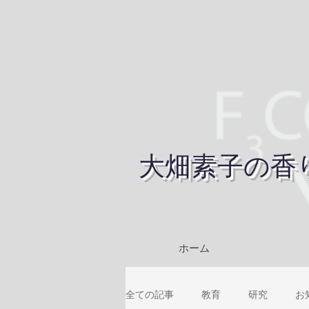
大畑素子の香
ホーム
全ての記事
教育
研究
お