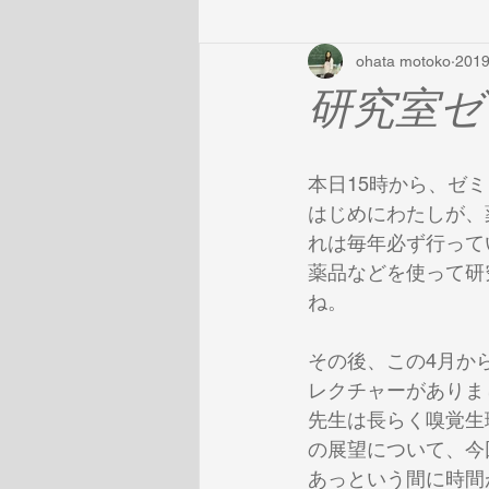
ohata motoko
201
研究室ゼ
本日15時から、ゼ
はじめにわたしが、
れは毎年必ず行って
薬品などを使って研
ね。
その後、この4月か
レクチャーがありま
先生は長らく嗅覚生
の展望について、今
あっという間に時間