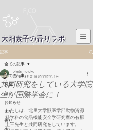
大畑素子の香りラボ
記事
全ての記事
ohata motoko
全ての記事
2018年8月21日
読了時間: 1分
共同研究をしている大学院
教育
生が国際学会に！
研究
お知らせ
わたしは、北里大学獣医学部動物資源
大学
科学科の食品機能安全学研究室の有原
香り
圭三先生と共同研究をしています。
生活