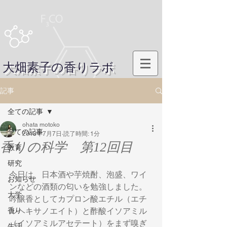
大畑素子の香りラボ
記事
全ての記事
ohata motoko
全ての記事
2018年7月7日
読了時間: 1分
香りの科学 第12回目
教育
研究
今日は、日本酒や芋焼酎、泡盛、ワイ
お知らせ
ンなどの酒類の匂いを勉強しました。
大学
吟醸香としてカプロン酸エチル（エチ
香り
ルヘキサノエイト）と酢酸イソアミル
（イソアミルアセテート）をまず嗅ぎ
生活