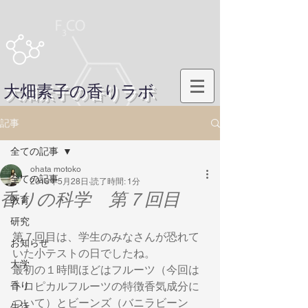
大畑素子の香りラボ
記事
全ての記事
ohata motoko
全ての記事
2018年5月28日
読了時間: 1分
香りの科学 第７回目
教育
研究
第７回目は、学生のみなさんが恐れて
お知らせ
いた小テストの日でしたね。
大学
最初の１時間ほどはフルーツ（今回は
香り
トロピカルフルーツの特徴香気成分に
ついて）とビーンズ（バニラビーン
生活