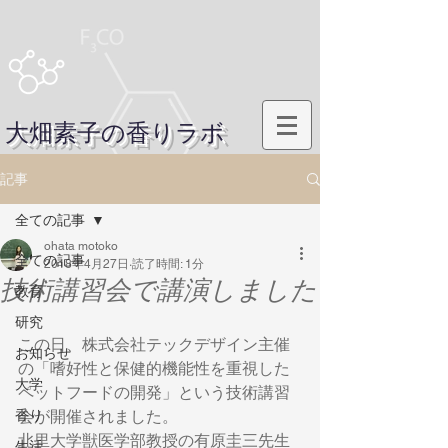
大畑素子の香りラボ
記事
全ての記事
ohata motoko
全ての記事
2018年4月27日
読了時間: 1分
技術講習会で講演しました
教育
研究
この日、株式会社テックデザイン主催
お知らせ
の「嗜好性と保健的機能性を重視した
大学
ペットフードの開発」という技術講習
香り
会が開催されました。
北里大学獣医学部教授の有原圭三先生
生活