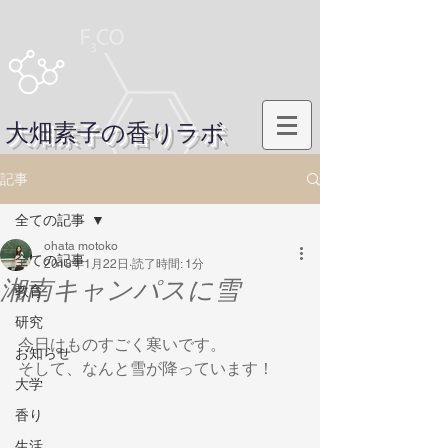
大畑素子の香りラボ
記事
全ての記事
ohata motoko
全ての記事
2018年1月22日
読了時間: 1分
湘南キャンパスに雪
教育
研究
今日はものすごく寒いです。
お知らせ
そして、なんと雪が降っています！
大学
香り
生活