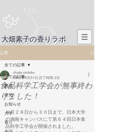
大畑素子の香りラボ
記事
全ての記事
ohata motoko
全ての記事
2017年8月31日
読了時間: 2分
食品科学工学会が無事終わ
教育
りました！
研究
お知らせ
８月２８日から３０日まで、日本大学
大学
の湘南キャンパスにて第６４回日本食
香り
品科学工学会が開催されました。
生活