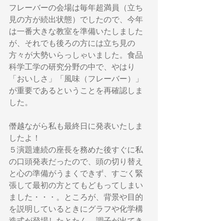
フレーバーの会場は毎年超満員（立ち
見の方が続出状態）でしたので、今年
は一番大きな教室を準備いたしました
が、それでも後ろの方には立ち見の
方々が大勢いらっしゃいました。食品
科学工学の研究分野の中で、やはり
「おいしさ」「風味（フレーバー）」
が重要であるということを再確認しま
した。
僭越ながら私も最終日に発表いたしま
したよ！
５演題連続の座長を務めた後すぐに私
の口頭発表だったので、頭の切り替え
と心の準備がうまくできず、すごく緊
張して最初の方とてもどもってしまい
ました・・・。ところが、背景や目的
を説明しているときにグラフや化学構
造式が登場したとたん、調子が出てき