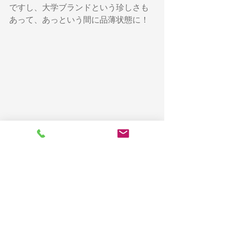
ですし、大学ブランドという珍しさも
あって、あっという間に品薄状態に！
キャンパス内の数カ所でスタンプラリ
ーができます。スタンプを集めながら
ぐるりとキャンパスを巡ることで、全
体像が見えてきますね。