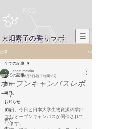
大畑素子の香りラボ
記事
全ての記事
ohata motoko
全ての記事
2017年8月6日
読了時間: 2分
オープンキャンパスレポ
教育
ート
研究
お知らせ
昨日、今日と日本大学生物資源科学部
大学
ではオープンキャンパスが開催されて
香り
います。
生活