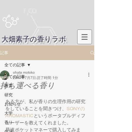
大畑素子の香りラボ
記事
全ての記事
ohata motoko
全ての記事
2017年7月7日
読了時間: 1分
持ち運べる香り
教育
研究
ある方が、私が香りの生理作用の研究
お知らせ
をしていることを聞きつけ、
SONYの
大学
AROMASTIC
というポータブルディフ
香り
ューザーを教えてくれました。
早速ポケットマネーで購入してみま
生活