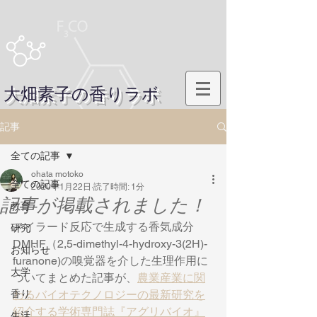
大畑素子の香りラボ
記事
全ての記事
ohata motoko
全ての記事
2020年1月22日
読了時間: 1分
記事が掲載されました！
教育
メイラード反応で生成する香気成分
研究
DMHF（2,5-dimethyl-4-hydroxy-3(2H)-
お知らせ
furanone)の嗅覚器を介した生理作用に
大学
ついてまとめた記事が、
農業産業に関
香り
わるバイオテクノロジーの最新研究を
紹介する学術専門誌『アグリバイオ』
生活