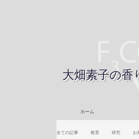
大畑素子の香
ホーム
全ての記事
教育
研究
お