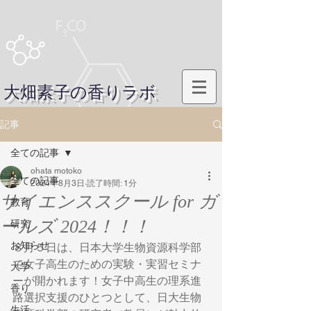
大畑素子の香りラボ
記事
全ての記事
ohata motoko
全ての記事
2024年8月3日
読了時間: 1分
サイエンススクール for ガ
教育
ールズ 2024！！！
研究
お知らせ
８月５日は、日本大学生物資源科学部
で女子高生のための実験・実習セミナ
大学
ーが開かれます！女子中高生の理系進
香り
路選択支援のひとつとして、日大生物
生活