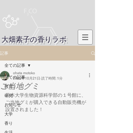
大畑素子の香りラボ
記事
全ての記事
ohata motoko
全ての記事
2022年10月21日
読了時間: 1分
ご当地グミ
教育
日本大学生物資源科学部の１号館に、
研究
ご当地グミが購入できる自動販売機が
お知らせ
設置されました！
大学
香り
生活